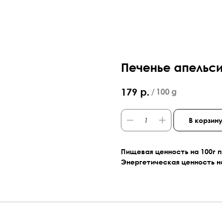
Печенье апельс
р.
179
/
100 g
В корзин
Пищевая ценность на 100г 
Энергетическая ценность н