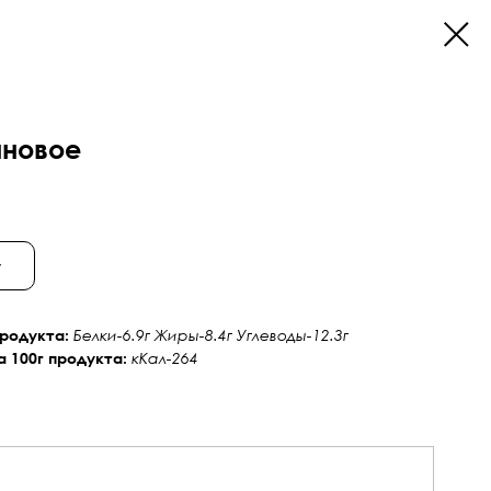
иновое
у
продукта:
Белки-6.9г Жиры-8.4г Углеводы-12.3г
а 100г продукта:
кКал-264