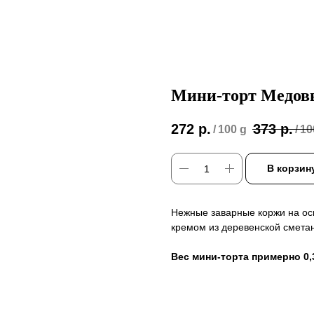
Мини-торт Медов
272
р.
373
р.
/
100 g
/
10
В корзин
Нежные заварные коржи на ос
кремом из деревенской сметан
Вес мини-торта примерно 0,