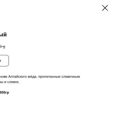
ый
0 g
у
нове Алтайского мёда, пропитанные сливочным
ы и сливок.
300гр