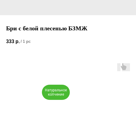
Бри с белой плесенью БЗМЖ
333
р.
/
1 pc
Натуральное
копчение