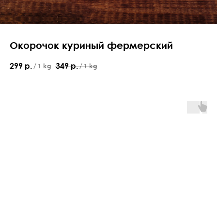
Окорочок куриный фермерский
299
р.
349
р.
/
1 kg
/
1 kg