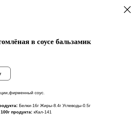
омлёная в соусе бальзамик
у
пеции,фирменный соус.
родукта:
Белки-16г Жиры-8.4г Углеводы-0.5г
 100г продукта:
кКал-141