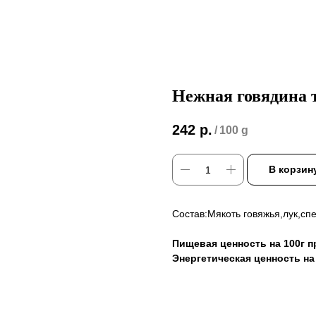
Нежная говядина т
242
р.
/
100 g
В корзин
Состав:Мякоть говяжья,лук,с
Пищевая ценность на 100г п
Энергетическая ценность на