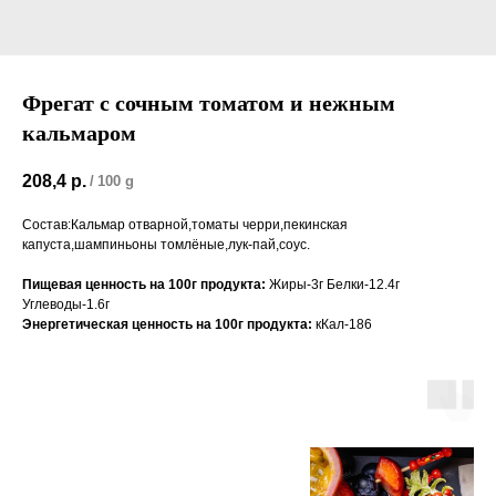
Фрегат с сочным томатом и нежным
кальмаром
208,4
р.
/
100 g
Состав:Кальмар отварной,томаты черри,пекинская
капуста,шампиньоны томлёные,лук-пай,соус.
Пищевая ценность на 100г продукта:
Жиры-3г Белки-12.4г
Углеводы-1.6г
Энергетическая ценность на 100г продукта:
кКал-186