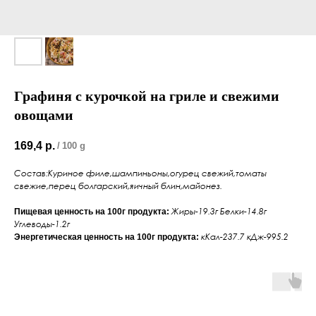
Графиня с курочкой на гриле и свежими
овощами
169,4
р.
/
100 g
Состав:Куриное филе,шампиньоны,огурец свежий,томаты
свежие,перец болгарский,яичный блин,майонез.
Жиры-19.3г Белки-14.8г
Пищевая ценность на 100г продукта:
Углеводы-1.2г
кКал-237.7 кДж-995.2
Энергетическая ценность на 100г продукта: