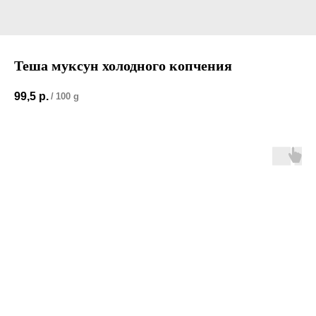
Теша муксун холодного копчения
99,5
р.
/
100 g