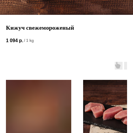
Кижуч свежемороженый
1 094
р.
/
1 kg