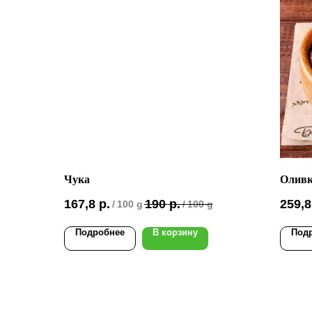
Чука
Оливк
167,8
р.
190
р.
259,8
/
100 g
/
100 g
Подробнее
В корзину
Под