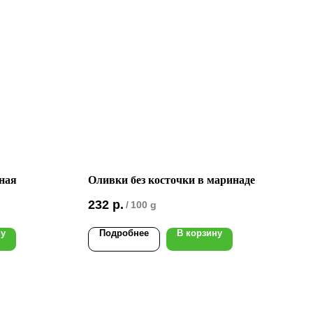
ная
Оливки без косточки в маринаде
232
р.
/
100 g
ну
Подробнее
В корзину