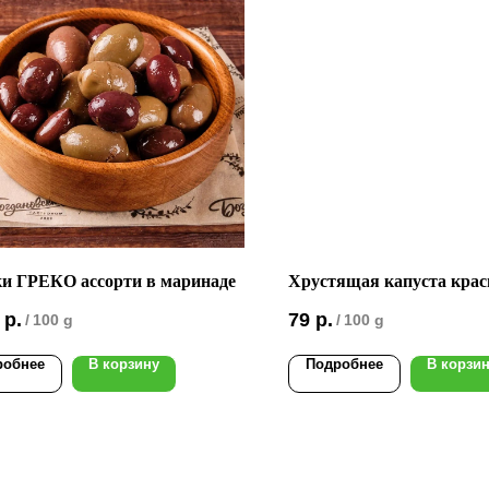
и ГРЕКО ассорти в маринаде
Хрустящая капуста крас
р.
79
р.
/
100 g
/
100 g
робнее
В корзину
Подробнее
В корзи