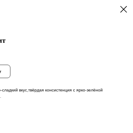
ит
у
сладкий вкус,твёрдая консистенция с ярко-зелёной
.