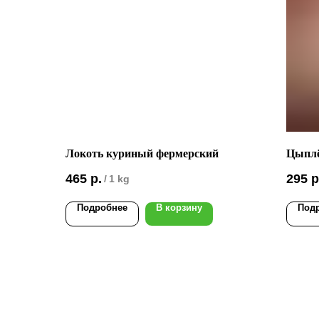
Локоть куриный фермерский
Цыплё
465
р.
295
р
/
1 kg
Подробнее
В корзину
Под