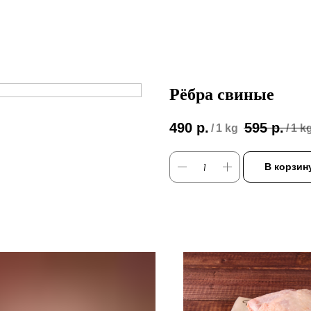
Рёбра свиные
490
р.
595
р.
/
1 kg
/
1 k
В корзин