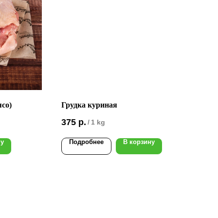
со)
Грудка куриная
375
р.
/
1 kg
ну
Подробнее
В корзину