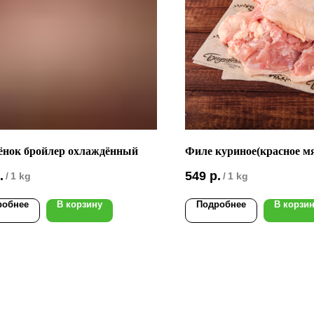
нок бройлер охлаждённый
Филе куриное(красное мя
.
549
р.
/
1 kg
/
1 kg
робнее
В корзину
Подробнее
В корзи