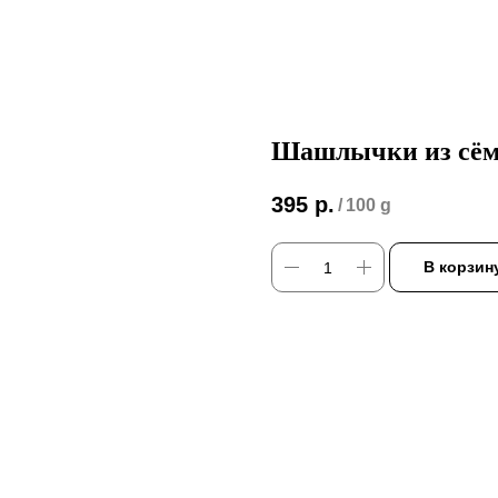
Шашлычки из сём
395
р.
/
100 g
В корзин