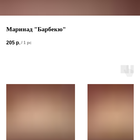
Маринад "Барбекю"
205
р.
/
1 pc