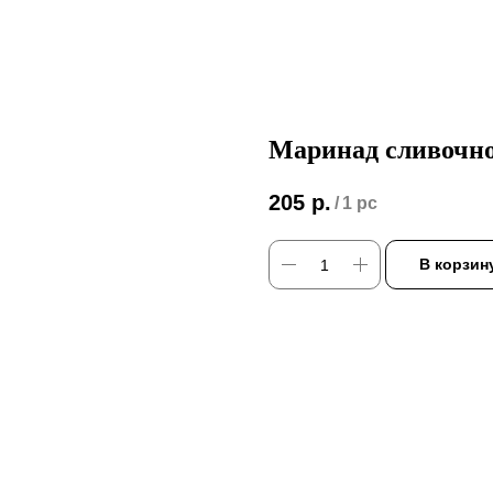
Маринад сливочн
205
р.
/
1 pc
В корзин