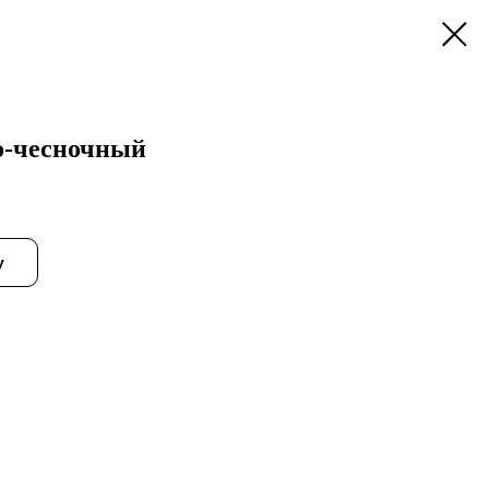
о-чесночный
у