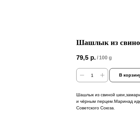
Шашлык из свино
79,5
р.
/
100 g
В корзин
Шашлык из свиной шеи,замари
и чёрным перцем.Маринад иде
Советского Союза.